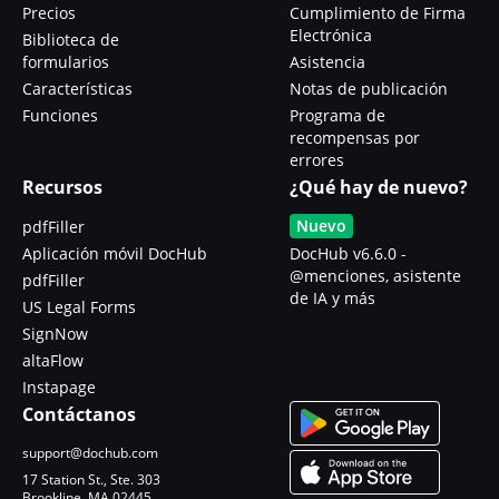
Precios
Cumplimiento de Firma
Electrónica
Biblioteca de
formularios
Asistencia
Características
Notas de publicación
Funciones
Programa de
recompensas por
errores
Recursos
¿Qué hay de nuevo?
Nuevo
pdfFiller
Aplicación móvil DocHub
DocHub v6.6.0 -
@menciones, asistente
pdfFiller
de IA y más
US Legal Forms
SignNow
altaFlow
Instapage
Contáctanos
support@dochub.com
17 Station St., Ste. 303
Brookline, MA 02445