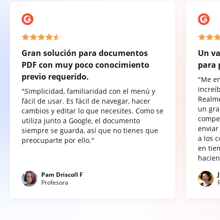
Gran solución para documentos
Un va
PDF con muy poco conocimiento
para 
previo requerido.
"Me e
increí
"Simplicidad, familiaridad con el menú y
Realme
fácil de usar. Es fácil de navegar, hacer
un gra
cambios y editar lo que necesites. Como se
compet
utiliza junto a Google, el documento
enviar
siempre se guarda, así que no tienes que
a los 
preocuparte por ello."
en tie
hacien
Pam Driscoll F
Profesora