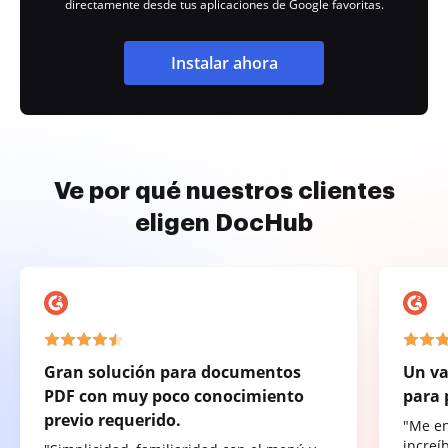
directamente desde tus aplicaciones de Google favoritas.
Instalar ahora
Ve por qué nuestros clientes
eligen DocHub
Gran solución para documentos
Un va
PDF con muy poco conocimiento
para 
previo requerido.
"Me e
increí