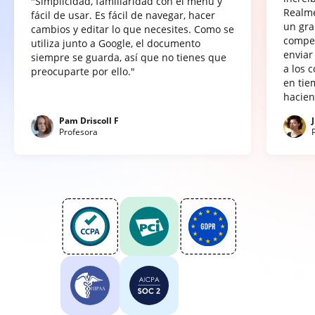
"Simplicidad, familiaridad con el menú y
Realme
fácil de usar. Es fácil de navegar, hacer
un gra
cambios y editar lo que necesites. Como se
compet
utiliza junto a Google, el documento
enviar
siempre se guarda, así que no tienes que
a los 
preocuparte por ello."
en tie
hacien
Pam Driscoll F
Profesora