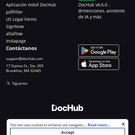
Aplicación móvil DocHub
DocHub v6.6.0 -
@menciones, asistente
pdfFiller
de IA y más
US Legal Forms
SignNow
altaFlow
Instapage
Contáctanos
support@dochub.com
17 Station St., Ste. 303
Brookline, MA 02445
Síguenos
© 2026 DocHub, LLC
Cookie consent notice
...
Read more...
This site uses cookies to enhance site navigation and personalize
Todos los derechos reservados.
your experience. By using this site you agree to our use of cookies as
Accept