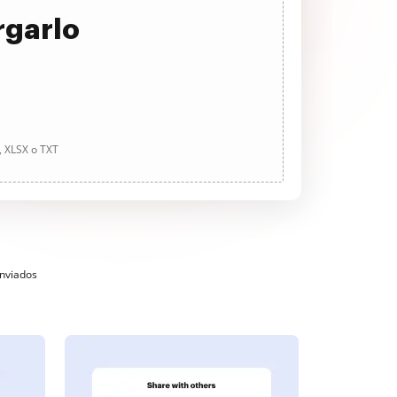
rgarlo
, XLSX o TXT
enviados