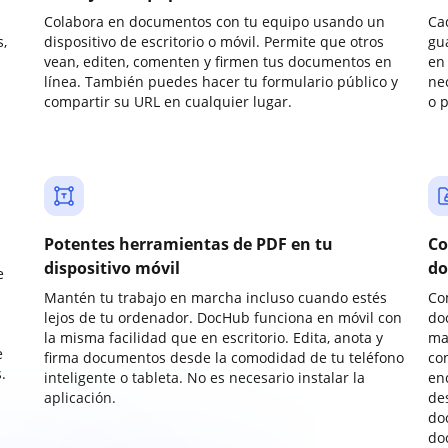
Colabora en documentos con tu equipo usando un
Ca
,
dispositivo de escritorio o móvil. Permite que otros
gu
vean, editen, comenten y firmen tus documentos en
en 
línea. También puedes hacer tu formulario público y
ne
compartir su URL en cualquier lugar.
o 
Potentes herramientas de PDF en tu
Co
dispositivo móvil
do
e
Mantén tu trabajo en marcha incluso cuando estés
Co
lejos de tu ordenador. DocHub funciona en móvil con
do
la misma facilidad que en escritorio. Edita, anota y
ma
e
firma documentos desde la comodidad de tu teléfono
co
.
inteligente o tableta. No es necesario instalar la
enc
aplicación.
de
do
do