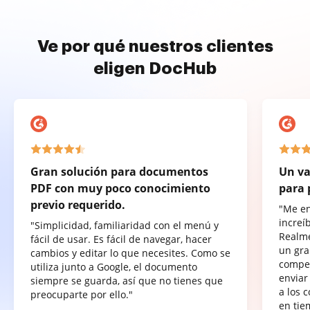
Ve por qué nuestros clientes
eligen DocHub
Gran solución para documentos
Un va
PDF con muy poco conocimiento
para 
previo requerido.
"Me e
increí
"Simplicidad, familiaridad con el menú y
Realme
fácil de usar. Es fácil de navegar, hacer
un gra
cambios y editar lo que necesites. Como se
compet
utiliza junto a Google, el documento
enviar
siempre se guarda, así que no tienes que
a los 
preocuparte por ello."
en tie