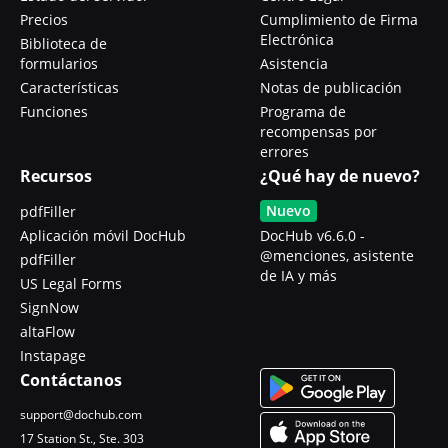
Precios
Cumplimiento de Firma
Electrónica
Biblioteca de
formularios
Asistencia
Características
Notas de publicación
Funciones
Programa de
recompensas por
errores
Recursos
¿Qué hay de nuevo?
Nuevo
pdfFiller
Aplicación móvil DocHub
DocHub v6.6.0 -
@menciones, asistente
pdfFiller
de IA y más
US Legal Forms
SignNow
altaFlow
Instapage
Contáctanos
support@dochub.com
17 Station St., Ste. 303