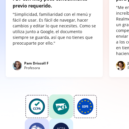
previo requerido.
"Me e
increí
"Simplicidad, familiaridad con el menú y
Realme
fácil de usar. Es fácil de navegar, hacer
un gra
cambios y editar lo que necesites. Como se
compet
utiliza junto a Google, el documento
enviar
siempre se guarda, así que no tienes que
a los 
preocuparte por ello."
en tie
hacien
Pam Driscoll F
Profesora