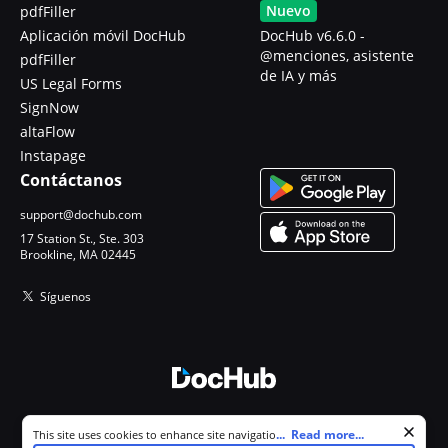
Nuevo
pdfFiller
Aplicación móvil DocHub
DocHub v6.6.0 -
@menciones, asistente
pdfFiller
de IA y más
US Legal Forms
SignNow
altaFlow
Instapage
Contáctanos
support@dochub.com
17 Station St., Ste. 303
Brookline, MA 02445
Síguenos
© 2026 DocHub, LLC
Cookie consent notice
...
Read more...
This site uses cookies to enhance site navigation and personalize
Todos los derechos reservados.