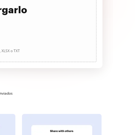
rgarlo
, XLSX o TXT
enviados