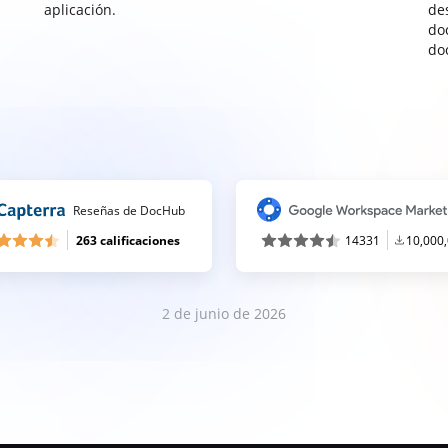
aplicación.
de
do
do
Reseñas de DocHub
263 calificaciones
14331
10,000
2 de junio de 2026