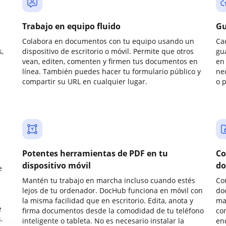
Trabajo en equipo fluido
Gu
Colabora en documentos con tu equipo usando un
Ca
,
dispositivo de escritorio o móvil. Permite que otros
gu
vean, editen, comenten y firmen tus documentos en
en 
línea. También puedes hacer tu formulario público y
ne
compartir su URL en cualquier lugar.
o 
Potentes herramientas de PDF en tu
Co
dispositivo móvil
do
e
Mantén tu trabajo en marcha incluso cuando estés
Co
lejos de tu ordenador. DocHub funciona en móvil con
do
la misma facilidad que en escritorio. Edita, anota y
ma
e
firma documentos desde la comodidad de tu teléfono
co
.
inteligente o tableta. No es necesario instalar la
enc