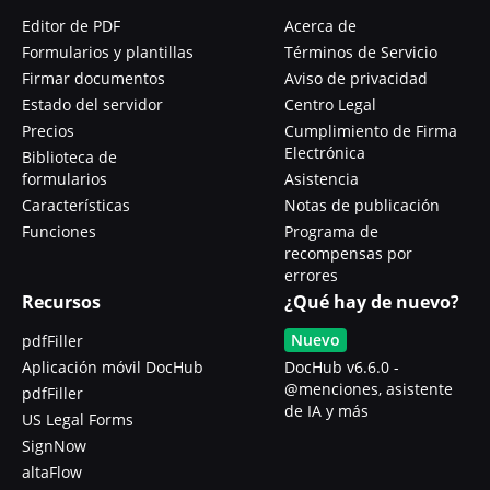
Editor de PDF
Acerca de
Formularios y plantillas
Términos de Servicio
Firmar documentos
Aviso de privacidad
Estado del servidor
Centro Legal
Precios
Cumplimiento de Firma
Electrónica
Biblioteca de
formularios
Asistencia
Características
Notas de publicación
Funciones
Programa de
recompensas por
errores
Recursos
¿Qué hay de nuevo?
Nuevo
pdfFiller
Aplicación móvil DocHub
DocHub v6.6.0 -
@menciones, asistente
pdfFiller
de IA y más
US Legal Forms
SignNow
altaFlow