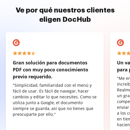
Ve por qué nuestros clientes
eligen DocHub
Gran solución para documentos
Un va
PDF con muy poco conocimiento
para 
previo requerido.
"Me e
increí
"Simplicidad, familiaridad con el menú y
Realme
fácil de usar. Es fácil de navegar, hacer
un gra
cambios y editar lo que necesites. Como se
compet
utiliza junto a Google, el documento
enviar
siempre se guarda, así que no tienes que
a los 
preocuparte por ello."
en tie
hacien