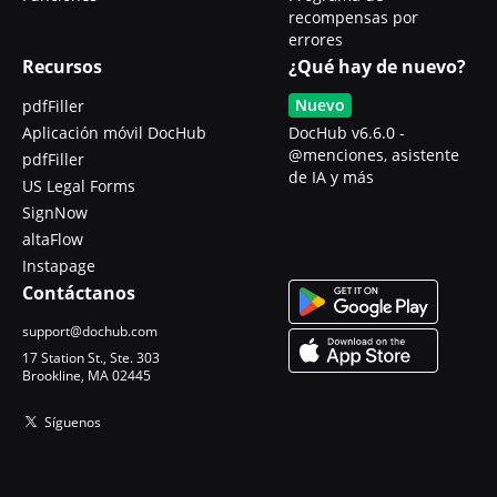
recompensas por
errores
Recursos
¿Qué hay de nuevo?
Nuevo
pdfFiller
Aplicación móvil DocHub
DocHub v6.6.0 -
@menciones, asistente
pdfFiller
de IA y más
US Legal Forms
SignNow
altaFlow
Instapage
Contáctanos
support@dochub.com
17 Station St., Ste. 303
Brookline, MA 02445
Síguenos