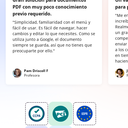
PDF con muy poco conocimiento
para 
previo requerido.
"Me e
increí
"Simplicidad, familiaridad con el menú y
Realme
fácil de usar. Es fácil de navegar, hacer
un gra
cambios y editar lo que necesites. Como se
compet
utiliza junto a Google, el documento
enviar
siempre se guarda, así que no tienes que
a los 
preocuparte por ello."
en tie
hacien
Pam Driscoll F
Profesora