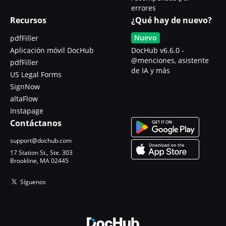
errores
Recursos
¿Qué hay de nuevo?
Nuevo
pdfFiller
Aplicación móvil DocHub
DocHub v6.6.0 -
@menciones, asistente
pdfFiller
de IA y más
US Legal Forms
SignNow
altaFlow
Instapage
Contáctanos
support@dochub.com
17 Station St., Ste. 303
Brookline, MA 02445
Síguenos