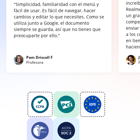
increí
"Simplicidad, familiaridad con el menú y
Realme
fácil de usar. Es fácil de navegar, hacer
un gra
cambios y editar lo que necesites. Como se
compet
utiliza junto a Google, el documento
enviar
siempre se guarda, así que no tienes que
a los 
preocuparte por ello."
en tie
hacien
Pam Driscoll F
Profesora