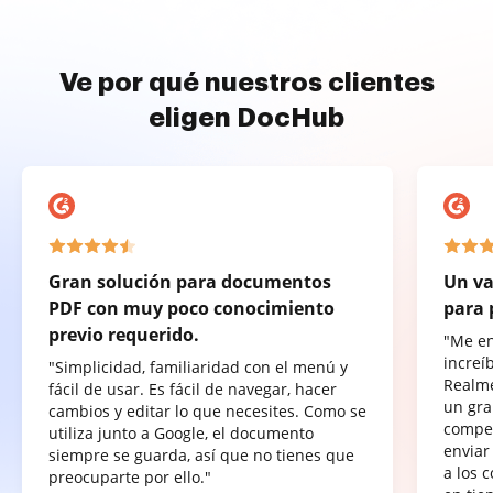
Ve por qué nuestros clientes
eligen DocHub
Gran solución para documentos
Un va
PDF con muy poco conocimiento
para 
previo requerido.
"Me e
increí
"Simplicidad, familiaridad con el menú y
Realme
fácil de usar. Es fácil de navegar, hacer
un gra
cambios y editar lo que necesites. Como se
compet
utiliza junto a Google, el documento
enviar
siempre se guarda, así que no tienes que
a los 
preocuparte por ello."