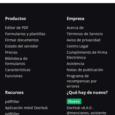
Productos
Empresa
Editor de PDF
Acerca de
Formularios y plantillas
Términos de Servicio
Firmar documentos
Aviso de privacidad
Estado del servidor
Centro Legal
Precios
Cumplimiento de Firma
Electrónica
Biblioteca de
formularios
Asistencia
Características
Notas de publicación
Funciones
Programa de
recompensas por
errores
Recursos
¿Qué hay de nuevo?
Nuevo
pdfFiller
Aplicación móvil DocHub
DocHub v6.6.0 -
@menciones, asistente
pdfFiller