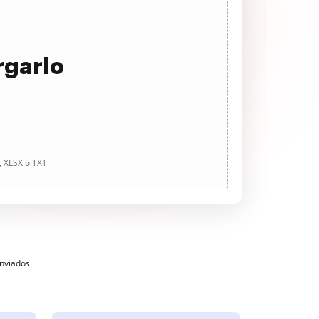
rgarlo
, XLSX o TXT
enviados