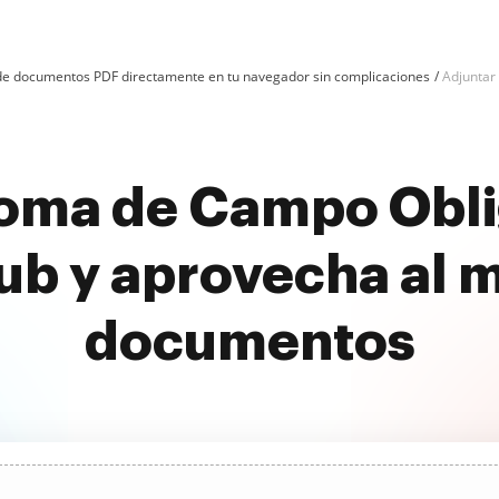
n de documentos PDF directamente en tu navegador sin complicaciones
Adjuntar
loma de Campo Oblig
b y aprovecha al 
documentos