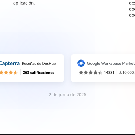
aplicación.
de
do
do
Reseñas de DocHub
263 calificaciones
14331
10,000
2 de junio de 2026