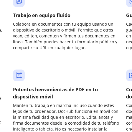
Trabajo en equipo fluido
Gu
Colabora en documentos con tu equipo usando un
Ca
,
dispositivo de escritorio o móvil. Permite que otros
gu
vean, editen, comenten y firmen tus documentos en
en 
línea. También puedes hacer tu formulario público y
ne
compartir su URL en cualquier lugar.
o 
Potentes herramientas de PDF en tu
Co
dispositivo móvil
do
e
Mantén tu trabajo en marcha incluso cuando estés
Co
lejos de tu ordenador. DocHub funciona en móvil con
do
la misma facilidad que en escritorio. Edita, anota y
ma
e
firma documentos desde la comodidad de tu teléfono
co
.
inteligente o tableta. No es necesario instalar la
enc