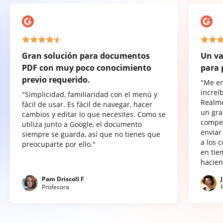
Gran solución para documentos
Un va
PDF con muy poco conocimiento
para 
previo requerido.
"Me e
increí
"Simplicidad, familiaridad con el menú y
Realme
fácil de usar. Es fácil de navegar, hacer
un gra
cambios y editar lo que necesites. Como se
compet
utiliza junto a Google, el documento
enviar
siempre se guarda, así que no tienes que
a los 
preocuparte por ello."
en tie
hacien
Pam Driscoll F
Profesora