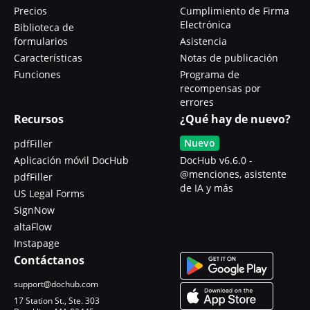
Precios
Cumplimiento de Firma
Electrónica
Biblioteca de
formularios
Asistencia
Características
Notas de publicación
Funciones
Programa de
recompensas por
errores
Recursos
¿Qué hay de nuevo?
Nuevo
pdfFiller
Aplicación móvil DocHub
DocHub v6.6.0 -
@menciones, asistente
pdfFiller
de IA y más
US Legal Forms
SignNow
altaFlow
Instapage
Contáctanos
support@dochub.com
17 Station St., Ste. 303