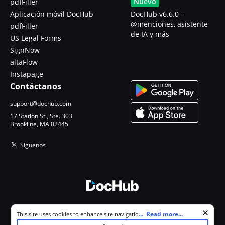
Nuevo
pdfFiller
Aplicación móvil DocHub
DocHub v6.6.0 -
@menciones, asistente
pdfFiller
de IA y más
US Legal Forms
SignNow
altaFlow
Instapage
Contáctanos
support@dochub.com
17 Station St., Ste. 303
Brookline, MA 02445
Síguenos
© 2026 DocHub, LLC
Cookie consent notice
...
Read more...
This site uses cookies to enhance site navigation and personalize
Todos los derechos reservados.
your experience. By using this site you agree to our use of cookies as