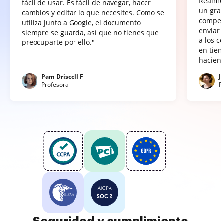
Realme
fácil de usar. Es fácil de navegar, hacer
un gra
cambios y editar lo que necesites. Como se
compet
utiliza junto a Google, el documento
enviar
siempre se guarda, así que no tienes que
a los 
preocuparte por ello."
en tie
hacien
Pam Driscoll F
Profesora
Seguridad y cumplimiento