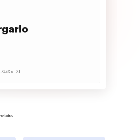
rgarlo
, XLSX o TXT
enviados