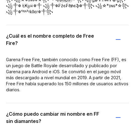
꧁༒☬ Ƚ︎Ҝყ☠︎☬༒ ꧁༒☬₣źє₣ℓ₥єֆ☬༒꧂ ꧁☆*ɪɴɢ*☆꧂
꧁༒☬ᶜᴿᴬᶻᵞkllєr☬༒꧂
¿Cuál es el nombre completo de Free
Fire?
Garena Free Fire, también conocido como Free Fire (FF), es
un juego de Battle Royale desarrollado y publicado por
Garena para Android e iOS. Se convirtió en el juego móvil
más descargado a nivel mundial en 2019. A partir de 2021,
Free Fire había superado los 150 millones de usuarios activos
diarios.
¿Cómo puedo cambiar mi nombre en FF
sin diamantes?