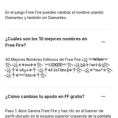
En el juego Free Fire puedes cambiar el nombre usando
Diamantes y también sin Diamantes.
¿Cuáles son los 10 mejores nombres en
Free Fire?
40 Mejores Nombres Estilosos de Free Fire ꧁༺₦Ї₦₳༻
꧂ ꧁☆☬ɪɴɢ☬☆꧂ ༺J꙰O꙰K꙰E꙰R꙰༻꧂ ꧁ঔৣ☬✞𝓓𝖔𝖓✞☬ঔৣ꧂
꧁༒☬ Ƚ︎Ҝყ☠︎☬༒ ꧁༒☬₣źє₣ℓ₥єֆ☬༒꧂ ꧁☆*ɪɴɢ*☆꧂
꧁༒☬ᶜᴿᴬᶻᵞkllєr☬༒꧂
¿Cómo cambias tu apodo en FF gratis?
Paso 1: Abre Garena Free Fire y haz clic en el banner de
perfil ubicado en la esquina superior izquierda de la pantalla