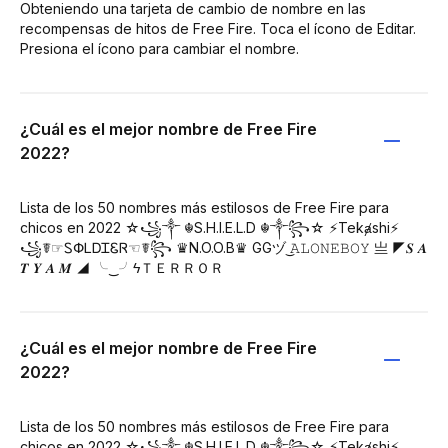
Obteniendo una tarjeta de cambio de nombre en las
recompensas de hitos de Free Fire. Toca el ícono de Editar.
Presiona el ícono para cambiar el nombre.
¿Cuál es el mejor nombre de Free Fire
2022?
Lista de los 50 nombres más estilosos de Free Fire para
chicos en 2022 ☆꧁༒ ☬S.H.I.E.L.D ☬༒꧂☆ ⚡Tekⱥshi⚡
꧁☤☞ᏚՓᏞᎠᏆᏋᏒ☜☤꧂ ♛N.O.O.B♛ GGヅ ͜ㅤ𝙰𝙻𝙾𝙽𝙴ㅤ𝙱𝙾𝚈 亗 ◤𝑺 𝑨
𝑻 𝒀 𝑨 𝑴 ◢ ╰‿╯ㅤϟＴＥＲＲＯＲ
¿Cuál es el mejor nombre de Free Fire
2022?
Lista de los 50 nombres más estilosos de Free Fire para
chicos en 2022 ☆꧁༒ ☬S.H.I.E.L.D ☬༒꧂☆ ⚡Tekⱥshi⚡