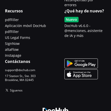
errores
Recursos
¿Qué hay de nuevo?
Nuevo
pdfFiller
Aplicación móvil DocHub
DocHub v6.6.0 -
@menciones, asistente
pdfFiller
de IA y más
US Legal Forms
SignNow
altaFlow
Instapage
Contáctanos
support@dochub.com
17 Station St., Ste. 303
Brookline, MA 02445
Síguenos