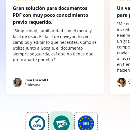
Gran solución para documentos
Un va
PDF con muy poco conocimiento
para 
previo requerido.
"Me e
increí
"Simplicidad, familiaridad con el menú y
Realme
fácil de usar. Es fácil de navegar, hacer
un gra
cambios y editar lo que necesites. Como se
compet
utiliza junto a Google, el documento
enviar
siempre se guarda, así que no tienes que
a los 
preocuparte por ello."
en tie
hacien
Pam Driscoll F
Profesora