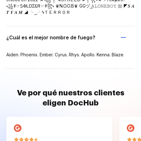
꧁☤☞ᏚՓᏞᎠᏆᏋᏒ☜☤꧂ ♛N.O.O.B♛ GGヅ ͜ㅤ𝙰𝙻𝙾𝙽𝙴ㅤ𝙱𝙾𝚈 亗 ◤𝑺 𝑨
𝑻 𝒀 𝑨 𝑴 ◢ ╰‿╯ㅤϟＴＥＲＲＯＲ
¿Cuál es el mejor nombre de fuego?
Aiden. Phoenix. Ember. Cyrus. Rhys. Apollo. Kenna. Blaze.
Ve por qué nuestros clientes
eligen DocHub