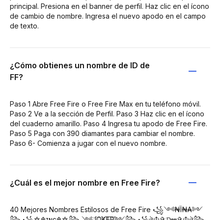
principal. Presiona en el banner de perfil. Haz clic en el ícono
de cambio de nombre. Ingresa el nuevo apodo en el campo
de texto.
¿Cómo obtienes un nombre de ID de
FF?
Paso 1 Abre Free Fire o Free Fire Max en tu teléfono móvil.
Paso 2 Ve a la sección de Perfil. Paso 3 Haz clic en el ícono
del cuaderno amarillo. Paso 4 Ingresa tu apodo de Free Fire.
Paso 5 Paga con 390 diamantes para cambiar el nombre.
Paso 6- Comienza a jugar con el nuevo nombre.
¿Cuál es el mejor nombre en Free Fire?
40 Mejores Nombres Estilosos de Free Fire ꧁༺₦Ї₦₳༻
꧂ ꧁☆☬ɪɴɢ☬☆꧂ ༺J꙰O꙰K꙰E꙰R꙰༻꧂ ꧁ঔৣ☬✞𝓓𝖔𝖓✞☬ঔৣ꧂