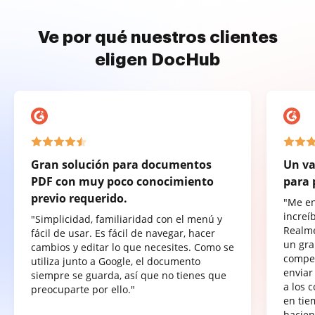
Ve por qué nuestros clientes
eligen DocHub
Gran solución para documentos
Un va
PDF con muy poco conocimiento
para 
previo requerido.
"Me e
increí
"Simplicidad, familiaridad con el menú y
Realme
fácil de usar. Es fácil de navegar, hacer
un gra
cambios y editar lo que necesites. Como se
compet
utiliza junto a Google, el documento
enviar
siempre se guarda, así que no tienes que
a los 
preocuparte por ello."
en tie
hacien