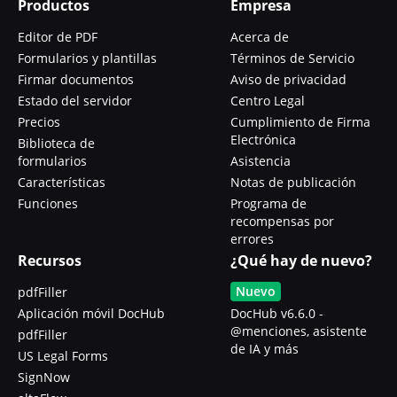
Productos
Empresa
Editor de PDF
Acerca de
Formularios y plantillas
Términos de Servicio
Firmar documentos
Aviso de privacidad
Estado del servidor
Centro Legal
Precios
Cumplimiento de Firma
Electrónica
Biblioteca de
formularios
Asistencia
Características
Notas de publicación
Funciones
Programa de
recompensas por
errores
Recursos
¿Qué hay de nuevo?
Nuevo
pdfFiller
Aplicación móvil DocHub
DocHub v6.6.0 -
@menciones, asistente
pdfFiller
de IA y más
US Legal Forms
SignNow