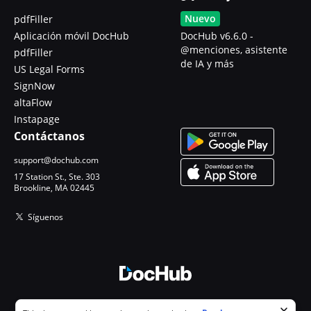
Nuevo
pdfFiller
Aplicación móvil DocHub
DocHub v6.6.0 -
@menciones, asistente
pdfFiller
de IA y más
US Legal Forms
SignNow
altaFlow
Instapage
Contáctanos
support@dochub.com
17 Station St., Ste. 303
Brookline, MA 02445
Síguenos
© 2026 DocHub, LLC