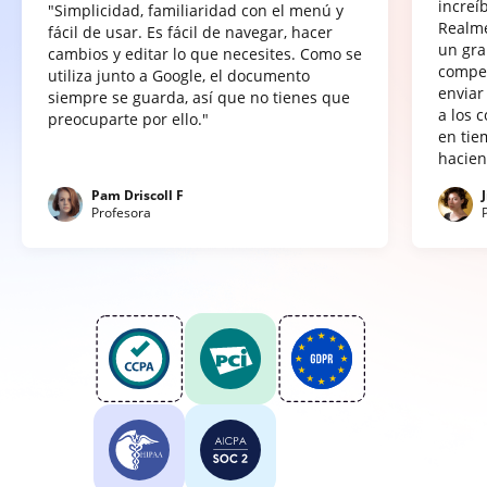
increí
"Simplicidad, familiaridad con el menú y
Realme
fácil de usar. Es fácil de navegar, hacer
un gra
cambios y editar lo que necesites. Como se
compet
utiliza junto a Google, el documento
enviar
siempre se guarda, así que no tienes que
a los 
preocuparte por ello."
en tie
hacien
Pam Driscoll F
Profesora