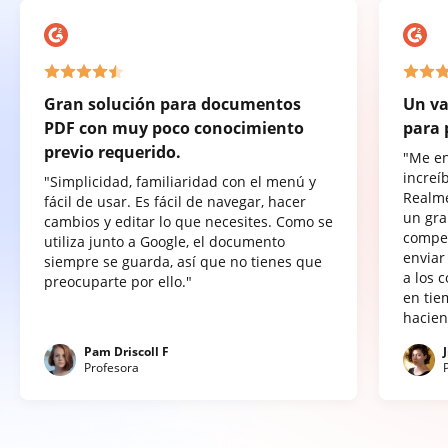
Gran solución para documentos
Un va
PDF con muy poco conocimiento
para 
previo requerido.
"Me e
increí
"Simplicidad, familiaridad con el menú y
Realme
fácil de usar. Es fácil de navegar, hacer
un gra
cambios y editar lo que necesites. Como se
compet
utiliza junto a Google, el documento
enviar
siempre se guarda, así que no tienes que
a los 
preocuparte por ello."
en tie
hacien
Pam Driscoll F
Profesora