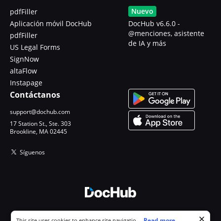
Nuevo
pdfFiller
Aplicación móvil DocHub
DocHub v6.6.0 -
@menciones, asistente
pdfFiller
de IA y más
US Legal Forms
SignNow
altaFlow
Instapage
Contáctanos
support@dochub.com
17 Station St., Ste. 303
Brookline, MA 02445
Síguenos
© 2026 DocHub, LLC
Cookie consent notice
...
Read more...
This site uses cookies to enhance site navigation and personalize