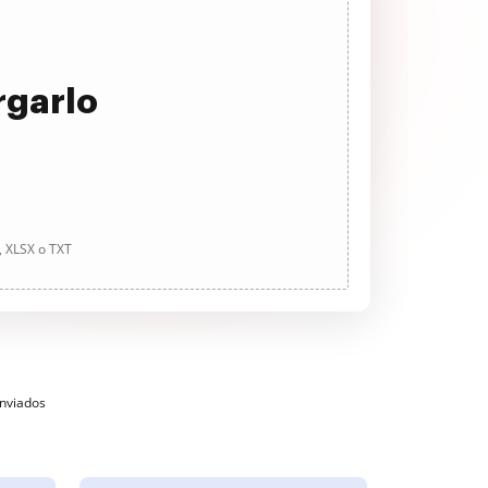
rgarlo
, XLSX o TXT
enviados