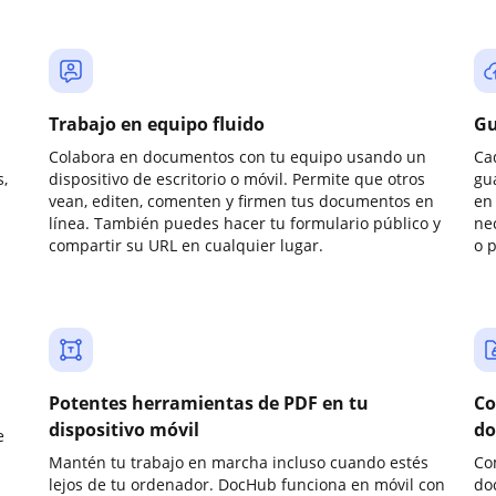
Trabajo en equipo fluido
Gu
Colabora en documentos con tu equipo usando un
Ca
,
dispositivo de escritorio o móvil. Permite que otros
gu
vean, editen, comenten y firmen tus documentos en
en 
línea. También puedes hacer tu formulario público y
ne
compartir su URL en cualquier lugar.
o 
Potentes herramientas de PDF en tu
Co
dispositivo móvil
do
e
Mantén tu trabajo en marcha incluso cuando estés
Co
lejos de tu ordenador. DocHub funciona en móvil con
do