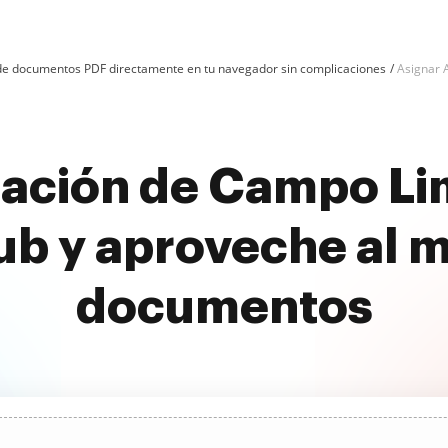
n de documentos PDF directamente en tu navegador sin complicaciones
Asignar 
cación de Campo Lim
b y aproveche al 
documentos