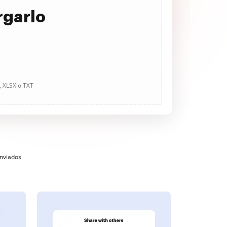
rgarlo
, XLSX o TXT
enviados