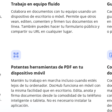
Trabajo en equipo fluido
Gu
Colabora en documentos con tu equipo usando un
Ca
,
dispositivo de escritorio o móvil. Permite que otros
gu
vean, editen, comenten y firmen tus documentos en
en 
línea. También puedes hacer tu formulario público y
ne
compartir su URL en cualquier lugar.
o 
Potentes herramientas de PDF en tu
Co
dispositivo móvil
do
e
Mantén tu trabajo en marcha incluso cuando estés
Co
lejos de tu ordenador. DocHub funciona en móvil con
do
la misma facilidad que en escritorio. Edita, anota y
ma
e
firma documentos desde la comodidad de tu teléfono
co
.
inteligente o tableta. No es necesario instalar la
enc
aplicación.
de
do