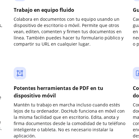
Trabajo en equipo fluido
Gu
Colabora en documentos con tu equipo usando un
Ca
,
dispositivo de escritorio o móvil. Permite que otros
gu
vean, editen, comenten y firmen tus documentos en
en 
línea. También puedes hacer tu formulario público y
ne
compartir su URL en cualquier lugar.
o 
Potentes herramientas de PDF en tu
Co
dispositivo móvil
do
e
Mantén tu trabajo en marcha incluso cuando estés
Co
lejos de tu ordenador. DocHub funciona en móvil con
do
la misma facilidad que en escritorio. Edita, anota y
ma
e
firma documentos desde la comodidad de tu teléfono
co
.
inteligente o tableta. No es necesario instalar la
enc
aplicación.
de