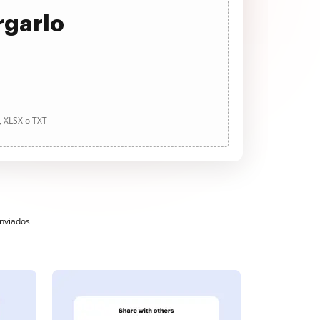
rgarlo
, XLSX o TXT
enviados