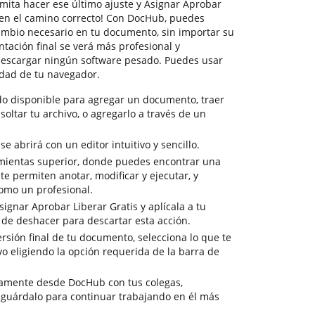
rmita hacer ese último ajuste y Asignar Aprobar
s en el camino correcto! Con DocHub, puedes
cambio necesario en tu documento, sin importar su
tación final se verá más profesional y
descargar ningún software pesado. Puedes usar
idad de tu navegador.
do disponible para agregar un documento, traer
soltar tu archivo, o agregarlo a través de un
 abrirá con un editor intuitivo y sencillo.
amientas superior, donde puedes encontrar una
e permiten anotar, modificar y ejecutar, y
omo un profesional.
ignar Aprobar Liberar Gratis y aplícala a tu
 de deshacer para descartar esta acción.
versión final de tu documento, selecciona lo que te
vo eligiendo la opción requerida de la barra de
tamente desde DocHub con tus colegas,
 guárdalo para continuar trabajando en él más