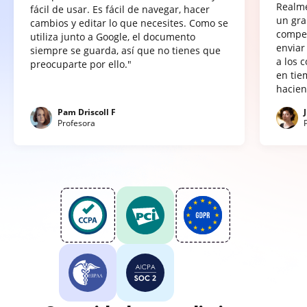
Realme
fácil de usar. Es fácil de navegar, hacer
un gra
cambios y editar lo que necesites. Como se
compet
utiliza junto a Google, el documento
enviar
siempre se guarda, así que no tienes que
a los 
preocuparte por ello."
en tie
hacien
Pam Driscoll F
Profesora