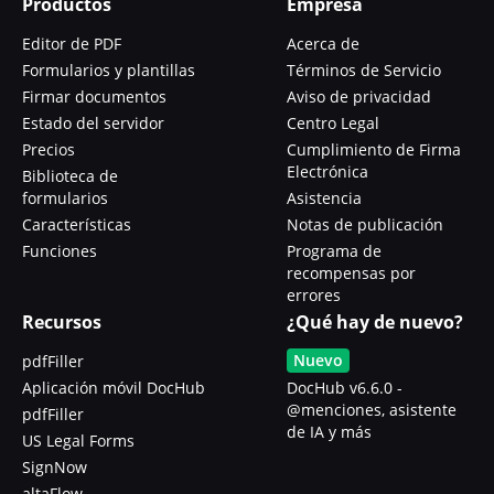
Productos
Empresa
Editor de PDF
Acerca de
Formularios y plantillas
Términos de Servicio
Firmar documentos
Aviso de privacidad
Estado del servidor
Centro Legal
Precios
Cumplimiento de Firma
Electrónica
Biblioteca de
formularios
Asistencia
Características
Notas de publicación
Funciones
Programa de
recompensas por
errores
Recursos
¿Qué hay de nuevo?
Nuevo
pdfFiller
Aplicación móvil DocHub
DocHub v6.6.0 -
@menciones, asistente
pdfFiller
de IA y más
US Legal Forms
SignNow
altaFlow