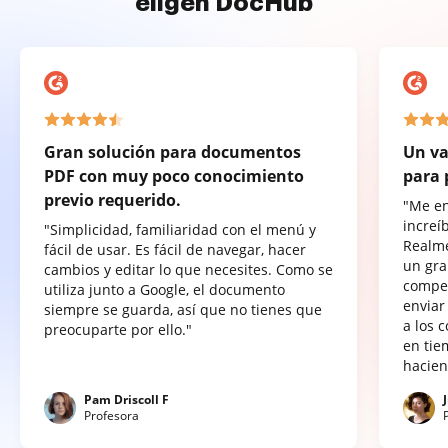
eligen DocHub
Gran solución para documentos
Un va
PDF con muy poco conocimiento
para 
previo requerido.
"Me e
increí
"Simplicidad, familiaridad con el menú y
Realme
fácil de usar. Es fácil de navegar, hacer
un gra
cambios y editar lo que necesites. Como se
compet
utiliza junto a Google, el documento
enviar
siempre se guarda, así que no tienes que
a los 
preocuparte por ello."
en tie
hacien
Pam Driscoll F
Profesora