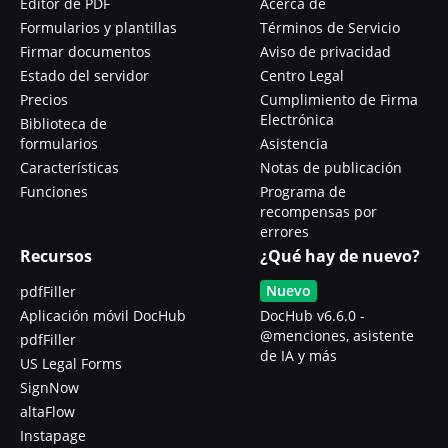
Editor de PDF
Acerca de
Formularios y plantillas
Términos de Servicio
Firmar documentos
Aviso de privacidad
Estado del servidor
Centro Legal
Precios
Cumplimiento de Firma
Electrónica
Biblioteca de
formularios
Asistencia
Características
Notas de publicación
Funciones
Programa de
recompensas por
errores
Recursos
¿Qué hay de nuevo?
Nuevo
pdfFiller
Aplicación móvil DocHub
DocHub v6.6.0 -
@menciones, asistente
pdfFiller
de IA y más
US Legal Forms
SignNow
altaFlow
Instapage