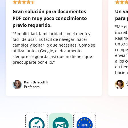
Gran solución para documentos
Un va
PDF con muy poco conocimiento
para 
previo requerido.
"Me e
increí
"Simplicidad, familiaridad con el menú y
Realme
fácil de usar. Es fácil de navegar, hacer
un gra
cambios y editar lo que necesites. Como se
compet
utiliza junto a Google, el documento
enviar
siempre se guarda, así que no tienes que
a los 
preocuparte por ello."
en tie
hacien
Pam Driscoll F
Profesora