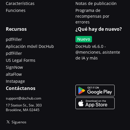
Características
Notas de publicación
Funciones
Programa de
recompensas por
errores
Recursos
¿Qué hay de nuevo?
Nuevo
pdfFiller
Aplicación móvil DocHub
DocHub v6.6.0 -
@menciones, asistente
pdfFiller
de IA y más
US Legal Forms
SignNow
altaFlow
Instapage
Contáctanos
support@dochub.com
17 Station St., Ste. 303
Brookline, MA 02445
Síguenos