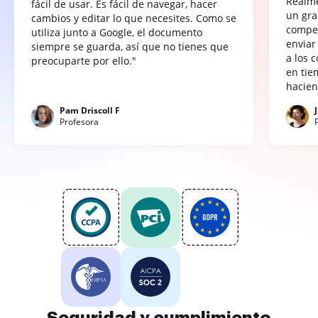
Realme
fácil de usar. Es fácil de navegar, hacer
un gra
cambios y editar lo que necesites. Como se
compet
utiliza junto a Google, el documento
enviar
siempre se guarda, así que no tienes que
a los 
preocuparte por ello."
en tie
hacien
Pam Driscoll F
Profesora
Seguridad y cumplimiento