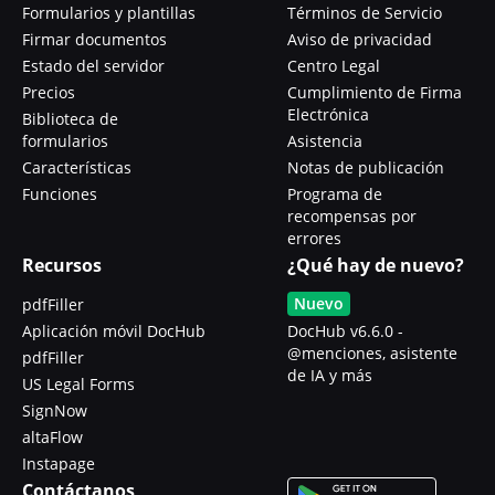
Formularios y plantillas
Términos de Servicio
Firmar documentos
Aviso de privacidad
Estado del servidor
Centro Legal
Precios
Cumplimiento de Firma
Electrónica
Biblioteca de
formularios
Asistencia
Características
Notas de publicación
Funciones
Programa de
recompensas por
errores
Recursos
¿Qué hay de nuevo?
Nuevo
pdfFiller
Aplicación móvil DocHub
DocHub v6.6.0 -
@menciones, asistente
pdfFiller
de IA y más
US Legal Forms
SignNow
altaFlow
Instapage
Contáctanos