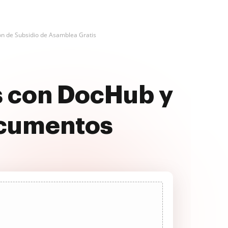
ón de Subsidio de Asamblea Gratis
s con DocHub y
ocumentos