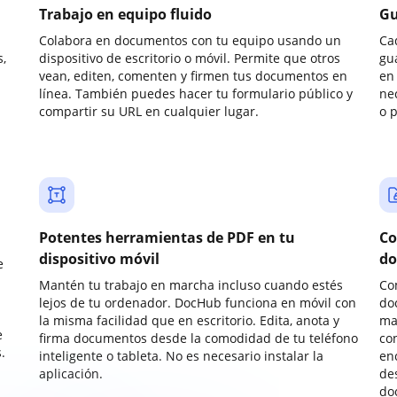
Trabajo en equipo fluido
Gu
Colabora en documentos con tu equipo usando un
Ca
,
dispositivo de escritorio o móvil. Permite que otros
gu
vean, editen, comenten y firmen tus documentos en
en 
línea. También puedes hacer tu formulario público y
ne
compartir su URL en cualquier lugar.
o 
Potentes herramientas de PDF en tu
Co
dispositivo móvil
do
e
Mantén tu trabajo en marcha incluso cuando estés
Co
lejos de tu ordenador. DocHub funciona en móvil con
do
la misma facilidad que en escritorio. Edita, anota y
ma
e
firma documentos desde la comodidad de tu teléfono
co
.
inteligente o tableta. No es necesario instalar la
enc
aplicación.
de
do