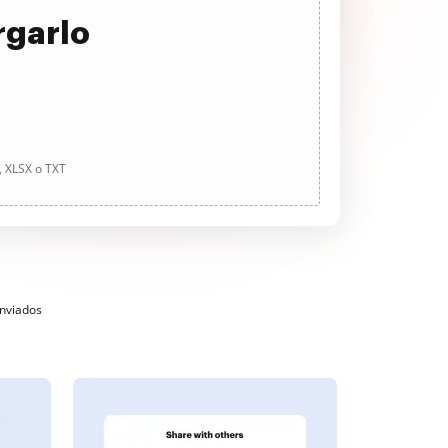
rgarlo
, XLSX o TXT
enviados