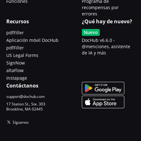
Funciones
Programa de
recompensas por
errores
Recursos
¿Qué hay de nuevo?
Nuevo
pdfFiller
Aplicación móvil DocHub
DocHub v6.6.0 -
@menciones, asistente
pdfFiller
de IA y más
US Legal Forms
SignNow
altaFlow
Instapage
Contáctanos
support@dochub.com
17 Station St., Ste. 303
Brookline, MA 02445
Síguenos