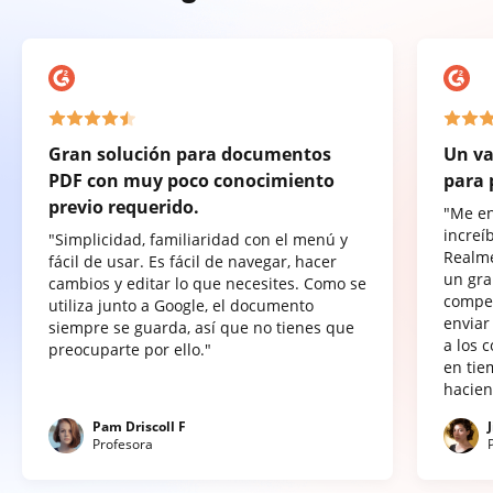
Gran solución para documentos
Un va
PDF con muy poco conocimiento
para 
previo requerido.
"Me e
increí
"Simplicidad, familiaridad con el menú y
Realme
fácil de usar. Es fácil de navegar, hacer
un gra
cambios y editar lo que necesites. Como se
compet
utiliza junto a Google, el documento
enviar
siempre se guarda, así que no tienes que
a los 
preocuparte por ello."
en tie
hacien
Pam Driscoll F
Profesora