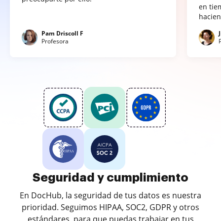
en tie
hacien
Pam Driscoll F
Profesora
Seguridad y cumplimiento
En DocHub, la seguridad de tus datos es nuestra
prioridad. Seguimos HIPAA, SOC2, GDPR y otros
estándares, para que puedas trabajar en tus