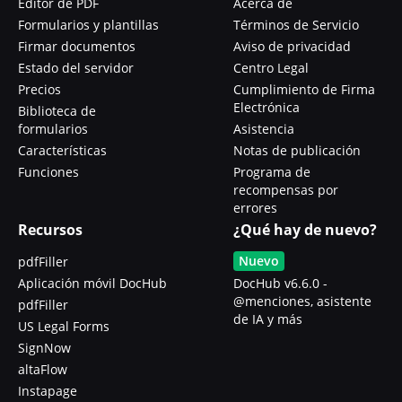
Editor de PDF
Acerca de
Formularios y plantillas
Términos de Servicio
Firmar documentos
Aviso de privacidad
Estado del servidor
Centro Legal
Precios
Cumplimiento de Firma
Electrónica
Biblioteca de
formularios
Asistencia
Características
Notas de publicación
Funciones
Programa de
recompensas por
errores
Recursos
¿Qué hay de nuevo?
Nuevo
pdfFiller
Aplicación móvil DocHub
DocHub v6.6.0 -
@menciones, asistente
pdfFiller
de IA y más
US Legal Forms
SignNow
altaFlow
Instapage