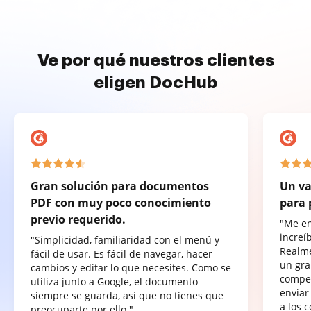
Ve por qué nuestros clientes
eligen DocHub
Gran solución para documentos
Un va
PDF con muy poco conocimiento
para 
previo requerido.
"Me e
increí
"Simplicidad, familiaridad con el menú y
Realme
fácil de usar. Es fácil de navegar, hacer
un gra
cambios y editar lo que necesites. Como se
compet
utiliza junto a Google, el documento
enviar
siempre se guarda, así que no tienes que
a los 
preocuparte por ello."