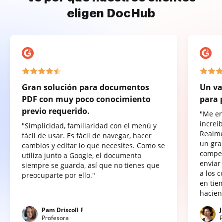
eligen DocHub
Gran solución para documentos
Un va
PDF con muy poco conocimiento
para 
previo requerido.
"Me e
increí
"Simplicidad, familiaridad con el menú y
Realme
fácil de usar. Es fácil de navegar, hacer
un gra
cambios y editar lo que necesites. Como se
compet
utiliza junto a Google, el documento
enviar
siempre se guarda, así que no tienes que
a los 
preocuparte por ello."
en tie
hacien
Pam Driscoll F
Profesora