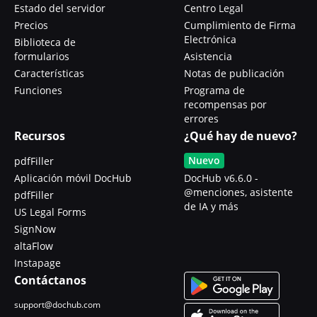
Estado del servidor
Centro Legal
Precios
Cumplimiento de Firma
Electrónica
Biblioteca de
formularios
Asistencia
Características
Notas de publicación
Funciones
Programa de
recompensas por
errores
Recursos
¿Qué hay de nuevo?
Nuevo
pdfFiller
Aplicación móvil DocHub
DocHub v6.6.0 -
@menciones, asistente
pdfFiller
de IA y más
US Legal Forms
SignNow
altaFlow
Instapage
Contáctanos
support@dochub.com