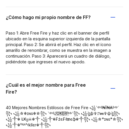
¿Cómo hago mi propio nombre de FF?
Paso 1: Abre Free Fire y haz clic en el banner de perfil
ubicado en la esquina superior izquierda de la pantalla
principal. Paso 2: Se abrirá el perfil. Haz clic en el ícono
amarillo de renombrar, como se muestra en la imagen a
continuación. Paso 3: Aparecerá un cuadro de diálogo,
pidiéndote que ingreses el nuevo apodo.
¿Cuál es el mejor nombre para Free
Fire?
40 Mejores Nombres Estilosos de Free Fire ꧁༺₦Ї₦₳༻
꧂ ꧁☆☬ɪɴɢ☬☆꧂ ༺J꙰O꙰K꙰E꙰R꙰༻꧂ ꧁ঔৣ☬✞𝓓𝖔𝖓✞☬ঔৣ꧂
꧁༒☬ Ƚ︎Ҝყ☠︎☬༒ ꧁༒☬₣źє₣ℓ₥єֆ☬༒꧂ ꧁☆*ɪɴɢ*☆꧂
꧁༒☬ᶜᴿᴬᶻᵞkllєr☬༒꧂