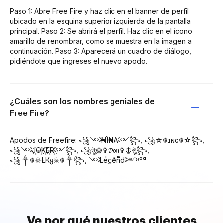
Paso 1: Abre Free Fire y haz clic en el banner de perfil
ubicado en la esquina superior izquierda de la pantalla
principal. Paso 2: Se abrirá el perfil. Haz clic en el ícono
amarillo de renombrar, como se muestra en la imagen a
continuación. Paso 3: Aparecerá un cuadro de diálogo,
pidiéndote que ingreses el nuevo apodo.
¿Cuáles son los nombres geniales de
Free Fire?
Apodos de Freefire: ꧁༺₦Ї₦₳༻꧂, ꧁☆☬ɪɴɢ☬☆꧂,
꧁༺J꙰O꙰K꙰E꙰R꙰༻꧂, ꧁ঔৣ☬✞𝓓𝖔𝖓✞☬ঔৣ꧂,
꧁༒☬☠Ƚ︎Ҝყ☠︎☬༒꧂, ༺Leͥgeͣnͫd༻ᴳᵒᵈ
Ve por qué nuestros clientes