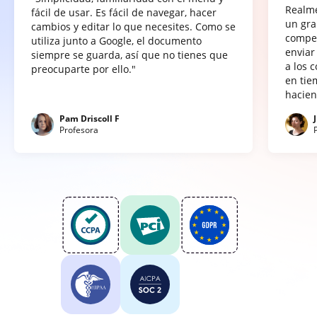
Realme
fácil de usar. Es fácil de navegar, hacer
un gra
cambios y editar lo que necesites. Como se
compet
utiliza junto a Google, el documento
enviar
siempre se guarda, así que no tienes que
a los 
preocuparte por ello."
en tie
hacien
Pam Driscoll F
Profesora