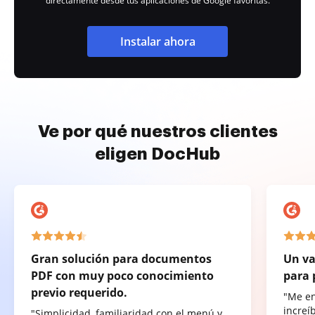
directamente desde tus aplicaciones de Google favoritas.
Instalar ahora
Ve por qué nuestros clientes
eligen DocHub
Gran solución para documentos
Un va
PDF con muy poco conocimiento
para 
previo requerido.
"Me e
increí
"Simplicidad, familiaridad con el menú y