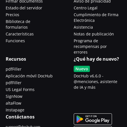
Firmar documentos
Aviso de privacidad
Estado del servidor
Centro Legal
Precios
Cumplimiento de Firma
Electrónica
Biblioteca de
formularios
Asistencia
Características
Notas de publicación
Funciones
Programa de
recompensas por
errores
Recursos
¿Qué hay de nuevo?
Nuevo
pdfFiller
Aplicación móvil DocHub
DocHub v6.6.0 -
@menciones, asistente
pdfFiller
de IA y más
US Legal Forms
SignNow
altaFlow
Instapage
Contáctanos
support@dochub.com