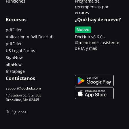
Funciones
Programa de
recompensas por
errores
Recursos
¿Qué hay de nuevo?
Nuevo
pdfFiller
Aplicación móvil DocHub
DocHub v6.6.0 -
@menciones, asistente
pdfFiller
de IA y más
US Legal Forms
SignNow
altaFlow
Instapage
Contáctanos
support@dochub.com
17 Station St., Ste. 303
Brookline, MA 02445
Síguenos