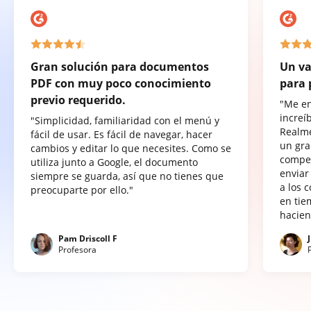
Gran solución para documentos
Un va
PDF con muy poco conocimiento
para 
previo requerido.
"Me e
increí
"Simplicidad, familiaridad con el menú y
Realme
fácil de usar. Es fácil de navegar, hacer
un gra
cambios y editar lo que necesites. Como se
compet
utiliza junto a Google, el documento
enviar
siempre se guarda, así que no tienes que
a los 
preocuparte por ello."
en tie
hacien
Pam Driscoll F
Profesora