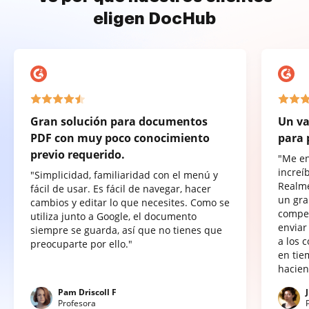
eligen DocHub
Gran solución para documentos
Un va
PDF con muy poco conocimiento
para 
previo requerido.
"Me e
increí
"Simplicidad, familiaridad con el menú y
Realme
fácil de usar. Es fácil de navegar, hacer
un gra
cambios y editar lo que necesites. Como se
compet
utiliza junto a Google, el documento
enviar
siempre se guarda, así que no tienes que
a los 
preocuparte por ello."
en tie
hacien
Pam Driscoll F
Profesora