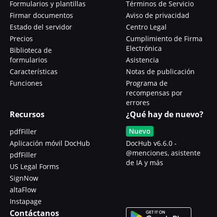
Formularios y plantillas
Términos de Servicio
Firmar documentos
Aviso de privacidad
Estado del servidor
Centro Legal
Precios
Cumplimiento de Firma
Electrónica
Biblioteca de
formularios
Asistencia
Características
Notas de publicación
Funciones
Programa de
recompensas por
errores
Recursos
¿Qué hay de nuevo?
Nuevo
pdfFiller
Aplicación móvil DocHub
DocHub v6.6.0 -
@menciones, asistente
pdfFiller
de IA y más
US Legal Forms
SignNow
altaFlow
Instapage
Contáctanos