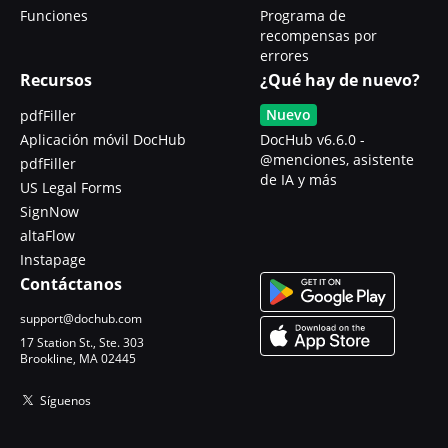
Funciones
Programa de
recompensas por
errores
Recursos
¿Qué hay de nuevo?
Nuevo
pdfFiller
Aplicación móvil DocHub
DocHub v6.6.0 -
@menciones, asistente
pdfFiller
de IA y más
US Legal Forms
SignNow
altaFlow
Instapage
Contáctanos
support@dochub.com
17 Station St., Ste. 303
Brookline, MA 02445
Síguenos