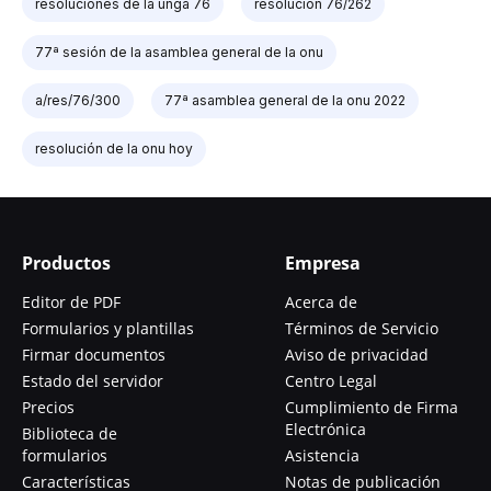
resoluciones de la unga 76
resolución 76/262
77ª sesión de la asamblea general de la onu
a/res/76/300
77ª asamblea general de la onu 2022
resolución de la onu hoy
Productos
Empresa
Editor de PDF
Acerca de
Formularios y plantillas
Términos de Servicio
Firmar documentos
Aviso de privacidad
Estado del servidor
Centro Legal
Precios
Cumplimiento de Firma
Electrónica
Biblioteca de
formularios
Asistencia
Características
Notas de publicación