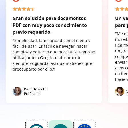
Gran solución para documentos
Un va
PDF con muy poco conocimiento
para 
previo requerido.
"Me e
increí
"Simplicidad, familiaridad con el menú y
Realme
fácil de usar. Es fácil de navegar, hacer
un gra
cambios y editar lo que necesites. Como se
compet
utiliza junto a Google, el documento
enviar
siempre se guarda, así que no tienes que
a los 
preocuparte por ello."
en tie
hacien
Pam Driscoll F
Profesora