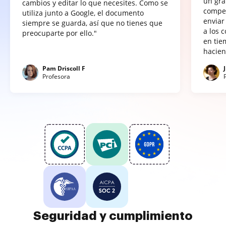
un gra
cambios y editar lo que necesites. Como se
compet
utiliza junto a Google, el documento
enviar
siempre se guarda, así que no tienes que
a los 
preocuparte por ello."
en tie
hacien
Pam Driscoll F
Profesora
Seguridad y cumplimiento