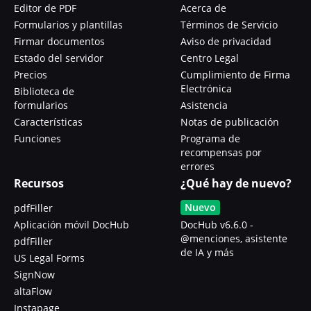
Editor de PDF
Acerca de
Formularios y plantillas
Términos de Servicio
Firmar documentos
Aviso de privacidad
Estado del servidor
Centro Legal
Precios
Cumplimiento de Firma
Electrónica
Biblioteca de
formularios
Asistencia
Características
Notas de publicación
Funciones
Programa de
recompensas por
errores
Recursos
¿Qué hay de nuevo?
Nuevo
pdfFiller
Aplicación móvil DocHub
DocHub v6.6.0 -
@menciones, asistente
pdfFiller
de IA y más
US Legal Forms
SignNow
altaFlow
Instapage