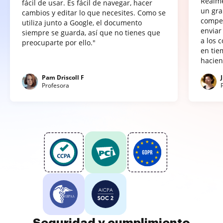
Realme
fácil de usar. Es fácil de navegar, hacer
un gra
cambios y editar lo que necesites. Como se
compet
utiliza junto a Google, el documento
enviar
siempre se guarda, así que no tienes que
a los 
preocuparte por ello."
en tie
hacien
Pam Driscoll F
Profesora
Seguridad y cumplimiento