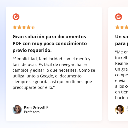
Gran solución para documentos
Un va
PDF con muy poco conocimiento
para 
previo requerido.
"Me e
increí
"Simplicidad, familiaridad con el menú y
Realme
fácil de usar. Es fácil de navegar, hacer
un gra
cambios y editar lo que necesites. Como se
compet
utiliza junto a Google, el documento
enviar
siempre se guarda, así que no tienes que
a los 
preocuparte por ello."
en tie
hacien
Pam Driscoll F
Profesora