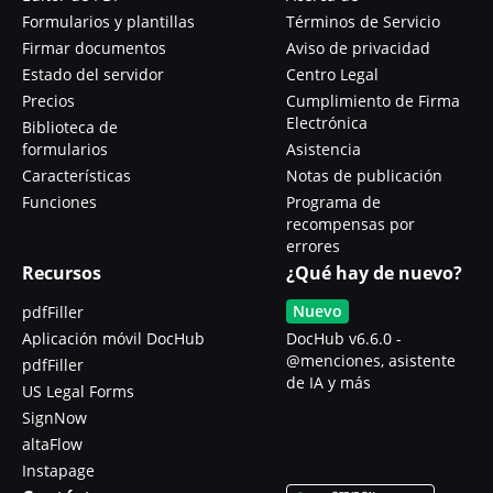
Formularios y plantillas
Términos de Servicio
Firmar documentos
Aviso de privacidad
Estado del servidor
Centro Legal
Precios
Cumplimiento de Firma
Electrónica
Biblioteca de
formularios
Asistencia
Características
Notas de publicación
Funciones
Programa de
recompensas por
errores
Recursos
¿Qué hay de nuevo?
Nuevo
pdfFiller
Aplicación móvil DocHub
DocHub v6.6.0 -
@menciones, asistente
pdfFiller
de IA y más
US Legal Forms
SignNow
altaFlow
Instapage