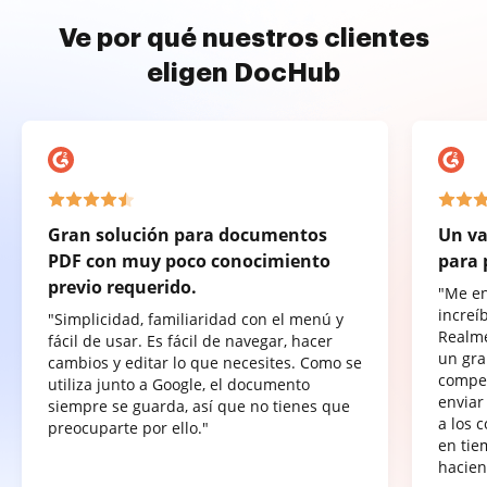
Ve por qué nuestros clientes
eligen DocHub
Gran solución para documentos
Un va
PDF con muy poco conocimiento
para 
previo requerido.
"Me e
increí
"Simplicidad, familiaridad con el menú y
Realme
fácil de usar. Es fácil de navegar, hacer
un gra
cambios y editar lo que necesites. Como se
compet
utiliza junto a Google, el documento
enviar
siempre se guarda, así que no tienes que
a los 
preocuparte por ello."
en tie
hacien