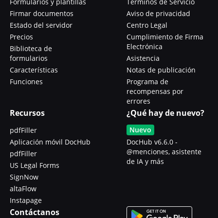
Formularios y plantillas
Términos de Servicio
Firmar documentos
Aviso de privacidad
Estado del servidor
Centro Legal
Precios
Cumplimiento de Firma
Electrónica
Biblioteca de
formularios
Asistencia
Características
Notas de publicación
Funciones
Programa de
recompensas por
errores
Recursos
¿Qué hay de nuevo?
Nuevo
pdfFiller
Aplicación móvil DocHub
DocHub v6.6.0 -
@menciones, asistente
pdfFiller
de IA y más
US Legal Forms
SignNow
altaFlow
Instapage
Contáctanos