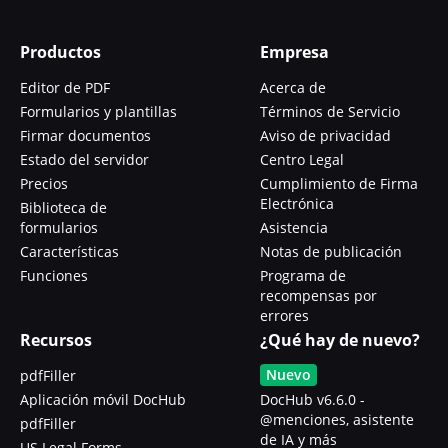
Productos
Empresa
Editor de PDF
Acerca de
Formularios y plantillas
Términos de Servicio
Firmar documentos
Aviso de privacidad
Estado del servidor
Centro Legal
Precios
Cumplimiento de Firma
Electrónica
Biblioteca de
formularios
Asistencia
Características
Notas de publicación
Funciones
Programa de
recompensas por
errores
Recursos
¿Qué hay de nuevo?
Nuevo
pdfFiller
Aplicación móvil DocHub
DocHub v6.6.0 -
@menciones, asistente
pdfFiller
de IA y más
US Legal Forms