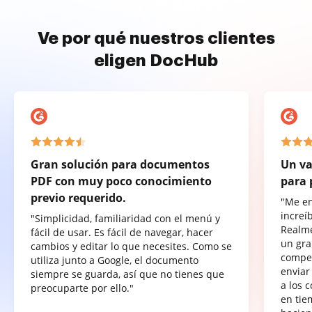
Ve por qué nuestros clientes
eligen DocHub
Gran solución para documentos
Un va
PDF con muy poco conocimiento
para 
previo requerido.
"Me e
increí
"Simplicidad, familiaridad con el menú y
Realme
fácil de usar. Es fácil de navegar, hacer
un gra
cambios y editar lo que necesites. Como se
compet
utiliza junto a Google, el documento
enviar
siempre se guarda, así que no tienes que
a los 
preocuparte por ello."
en tie