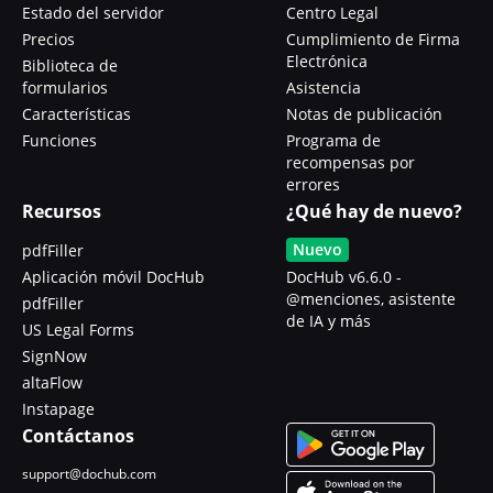
Estado del servidor
Centro Legal
Precios
Cumplimiento de Firma
Electrónica
Biblioteca de
formularios
Asistencia
Características
Notas de publicación
Funciones
Programa de
recompensas por
errores
Recursos
¿Qué hay de nuevo?
Nuevo
pdfFiller
Aplicación móvil DocHub
DocHub v6.6.0 -
@menciones, asistente
pdfFiller
de IA y más
US Legal Forms
SignNow
altaFlow
Instapage
Contáctanos
support@dochub.com