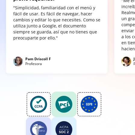
"Me e
increí
"Simplicidad, familiaridad con el menú y
Realme
fácil de usar. Es fácil de navegar, hacer
un gra
cambios y editar lo que necesites. Como se
compet
utiliza junto a Google, el documento
enviar
siempre se guarda, así que no tienes que
a los 
preocuparte por ello."
en tie
hacien
Pam Driscoll F
Profesora