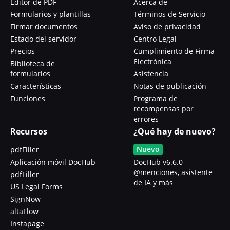
Editor de PDF
Acerca de
Formularios y plantillas
Términos de Servicio
Firmar documentos
Aviso de privacidad
Estado del servidor
Centro Legal
Precios
Cumplimiento de Firma
Electrónica
Biblioteca de
formularios
Asistencia
Características
Notas de publicación
Funciones
Programa de
recompensas por
errores
Recursos
¿Qué hay de nuevo?
Nuevo
pdfFiller
Aplicación móvil DocHub
DocHub v6.6.0 -
@menciones, asistente
pdfFiller
de IA y más
US Legal Forms
SignNow
altaFlow
Instapage