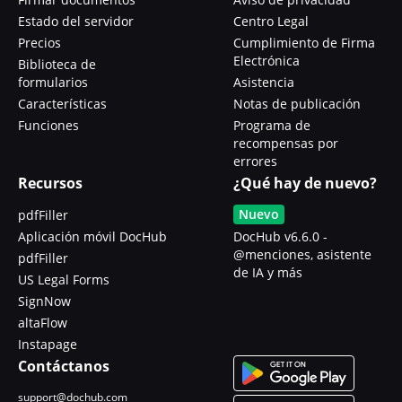
Estado del servidor
Centro Legal
Precios
Cumplimiento de Firma
Electrónica
Biblioteca de
formularios
Asistencia
Características
Notas de publicación
Funciones
Programa de
recompensas por
errores
Recursos
¿Qué hay de nuevo?
Nuevo
pdfFiller
Aplicación móvil DocHub
DocHub v6.6.0 -
@menciones, asistente
pdfFiller
de IA y más
US Legal Forms
SignNow
altaFlow
Instapage
Contáctanos
support@dochub.com