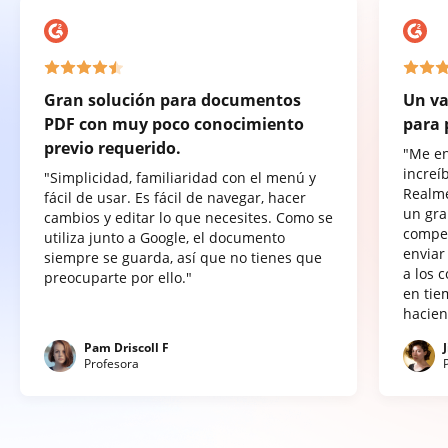
Gran solución para documentos
Un va
PDF con muy poco conocimiento
para 
previo requerido.
"Me e
increí
"Simplicidad, familiaridad con el menú y
Realme
fácil de usar. Es fácil de navegar, hacer
un gra
cambios y editar lo que necesites. Como se
compet
utiliza junto a Google, el documento
enviar
siempre se guarda, así que no tienes que
a los 
preocuparte por ello."
en tie
hacien
Pam Driscoll F
Profesora