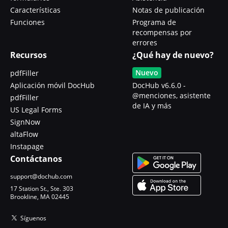
Características
Notas de publicación
Funciones
Programa de
recompensas por
errores
Recursos
¿Qué hay de nuevo?
Nuevo
pdfFiller
Aplicación móvil DocHub
DocHub v6.6.0 -
@menciones, asistente
pdfFiller
de IA y más
US Legal Forms
SignNow
altaFlow
Instapage
Contáctanos
support@dochub.com
17 Station St., Ste. 303
Brookline, MA 02445
Síguenos