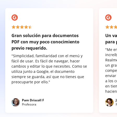
Gran solución para documentos
Un va
PDF con muy poco conocimiento
para 
previo requerido.
"Me e
increí
"Simplicidad, familiaridad con el menú y
Realme
fácil de usar. Es fácil de navegar, hacer
un gra
cambios y editar lo que necesites. Como se
compet
utiliza junto a Google, el documento
enviar
siempre se guarda, así que no tienes que
a los 
preocuparte por ello."
en tie
hacien
Pam Driscoll F
Profesora