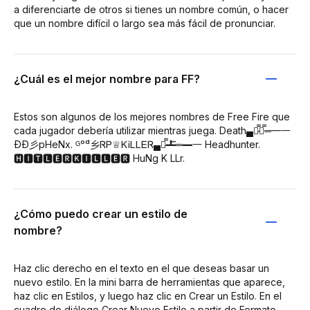
a diferenciarte de otros si tienes un nombre común, o hacer
que un nombre difícil o largo sea más fácil de pronunciar.
¿Cuál es el mejor nombre para FF?
Estos son algunos de los mejores nombres de Free Fire que
cada jugador debería utilizar mientras juega. Death▄︻̷̿┻̿═━一
ĐĐ彡pHeNx. ᴳᵒᵈ乡ᏒᏢ♕ᏦᎥᏞᏞᎬᏒ▄︻̷̿┻̿═━一 Headhunter.
🅷🅸🆃🅻🅴🆁🅺🅸🅻🅻🅴🆁 HuNg K LLr.
¿Cómo puedo crear un estilo de
nombre?
Haz clic derecho en el texto en el que deseas basar un
nuevo estilo. En la mini barra de herramientas que aparece,
haz clic en Estilos, y luego haz clic en Crear un Estilo. En el
cuadro de diálogo Crear Nuevo Estilo a partir de Formato,