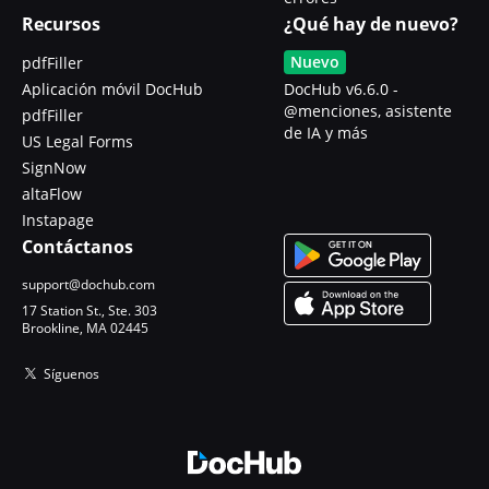
Recursos
¿Qué hay de nuevo?
Nuevo
pdfFiller
Aplicación móvil DocHub
DocHub v6.6.0 -
@menciones, asistente
pdfFiller
de IA y más
US Legal Forms
SignNow
altaFlow
Instapage
Contáctanos
support@dochub.com
17 Station St., Ste. 303
Brookline, MA 02445
Síguenos