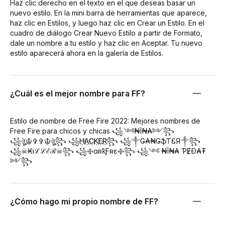
Haz clic derecho en el texto en el que deseas basar un
nuevo estilo. En la mini barra de herramientas que aparece,
haz clic en Estilos, y luego haz clic en Crear un Estilo. En el
cuadro de diálogo Crear Nuevo Estilo a partir de Formato,
dale un nombre a tu estilo y haz clic en Aceptar. Tu nuevo
estilo aparecerá ahora en la galería de Estilos.
¿Cuál es el mejor nombre para FF?
Estilo de nombre de Free Fire 2022: Mejores nombres de
Free Fire para chicos y chicas ꧁༺₦Ї₦₳༻꧂
꧁ঔৣ☬✞✞☬ঔৣ꧂ ꧁H҉A҉C҉K҉E҉R҉꧂ ꧁༒Ǥ₳₦ǤֆƬᏋЯ༒꧂
꧁☠︎₭iℒℒℰℛ☠︎꧂ ꧁࿇ɑʀҟƑʀɛ࿇꧂ ꧁༺ ₦Ї₦₳ ƤɆĐ₳₮
༻꧂
¿Cómo hago mi propio nombre de FF?