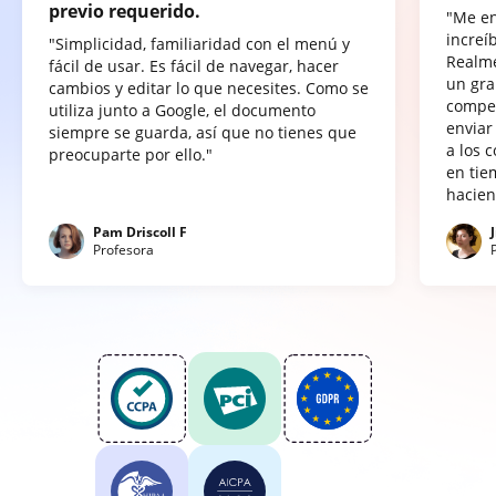
previo requerido.
"Me e
increí
"Simplicidad, familiaridad con el menú y
Realme
fácil de usar. Es fácil de navegar, hacer
un gra
cambios y editar lo que necesites. Como se
compet
utiliza junto a Google, el documento
enviar
siempre se guarda, así que no tienes que
a los 
preocuparte por ello."
en tie
hacien
Pam Driscoll F
Profesora