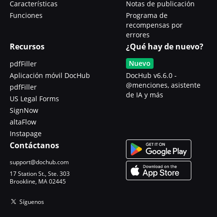
Características
Notas de publicación
Funciones
Programa de
recompensas por
errores
Recursos
¿Qué hay de nuevo?
Nuevo
pdfFiller
Aplicación móvil DocHub
DocHub v6.6.0 -
@menciones, asistente
pdfFiller
de IA y más
US Legal Forms
SignNow
altaFlow
Instapage
Contáctanos
support@dochub.com
17 Station St., Ste. 303
Brookline, MA 02445
Síguenos