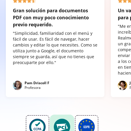
Gran solución para documentos
Un va
PDF con muy poco conocimiento
para 
previo requerido.
"Me e
increí
"Simplicidad, familiaridad con el menú y
Realme
fácil de usar. Es fácil de navegar, hacer
un gra
cambios y editar lo que necesites. Como se
compet
utiliza junto a Google, el documento
enviar
siempre se guarda, así que no tienes que
a los 
preocuparte por ello."
en tie
hacien
Pam Driscoll F
Profesora