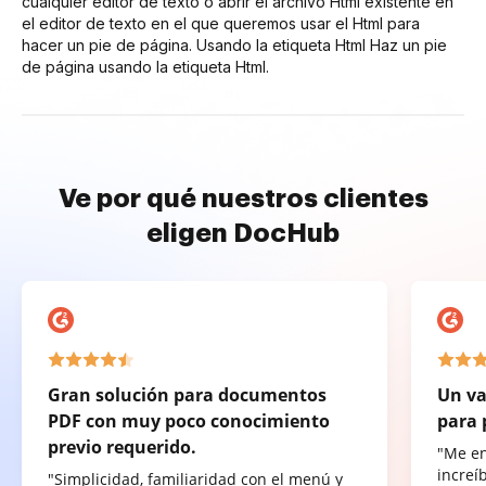
cualquier editor de texto o abrir el archivo Html existente en
el editor de texto en el que queremos usar el Html para
hacer un pie de página. Usando la etiqueta Html Haz un pie
de página usando la etiqueta Html.
Ve por qué nuestros clientes
eligen DocHub
Gran solución para documentos
Un va
PDF con muy poco conocimiento
para 
previo requerido.
"Me e
increí
"Simplicidad, familiaridad con el menú y