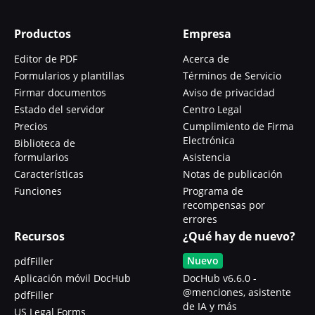
Productos
Empresa
Editor de PDF
Acerca de
Formularios y plantillas
Términos de Servicio
Firmar documentos
Aviso de privacidad
Estado del servidor
Centro Legal
Precios
Cumplimiento de Firma
Electrónica
Biblioteca de
formularios
Asistencia
Características
Notas de publicación
Funciones
Programa de
recompensas por
errores
Recursos
¿Qué hay de nuevo?
Nuevo
pdfFiller
Aplicación móvil DocHub
DocHub v6.6.0 -
@menciones, asistente
pdfFiller
de IA y más
US Legal Forms