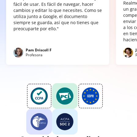
Realme
fácil de usar. Es fácil de navegar, hacer
un gra
cambios y editar lo que necesites. Como se
compet
utiliza junto a Google, el documento
enviar
siempre se guarda, así que no tienes que
a los 
preocuparte por ello."
en tie
hacien
Pam Driscoll F
Profesora