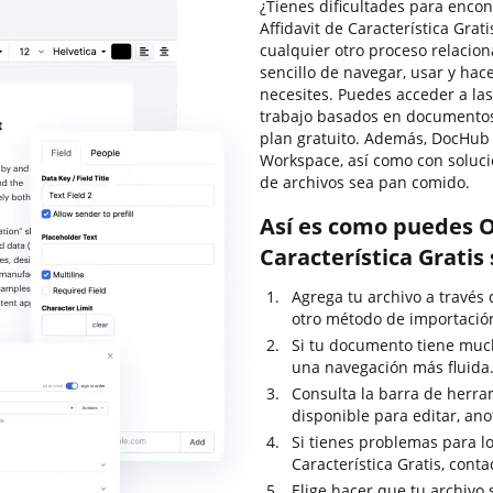
¿Tienes dificultades para encon
Affidavit de Característica Gra
cualquier otro proceso relacio
sencillo de navegar, usar y ha
necesites. Puedes acceder a la
trabajo basados en documentos, 
plan gratuito. Además, DocHub 
Workspace, así como con soluci
de archivos sea pan comido.
Así es como puedes O
Característica Gratis
Agrega tu archivo a través d
otro método de importació
Si tu documento tiene much
una navegación más fluida
Consulta la barra de herram
disponible para editar, anot
Si tienes problemas para lo
Característica Gratis, cont
Elige hacer que tu archivo