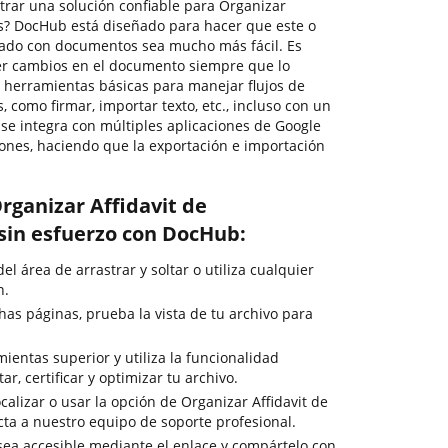
trar una solución confiable para Organizar
tis? DocHub está diseñado para hacer que este o
nado con documentos sea mucho más fácil. Es
cer cambios en el documento siempre que lo
s herramientas básicas para manejar flujos de
como firmar, importar texto, etc., incluso con un
se integra con múltiples aplicaciones de Google
ones, haciendo que la exportación e importación
rganizar Affidavit de
 sin esfuerzo con DocHub:
el área de arrastrar y soltar o utiliza cualquier
n.
as páginas, prueba la vista de tu archivo para
.
ientas superior y utiliza la funcionalidad
ar, certificar y optimizar tu archivo.
calizar o usar la opción de Organizar Affidavit de
acta a nuestro equipo de soporte profesional.
 sea accesible mediante el enlace y compártelo con