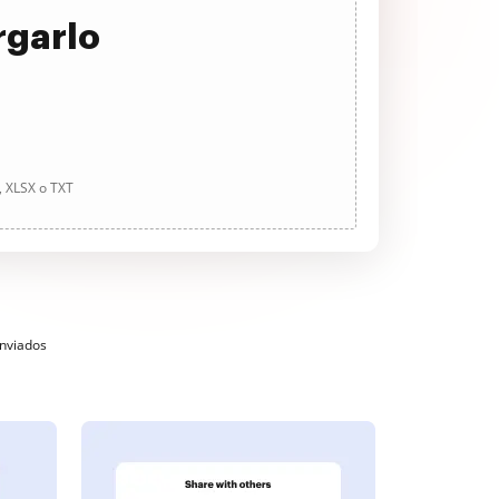
rgarlo
, XLSX o TXT
enviados