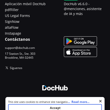
Aplicación móvil DocHub
DocHub v6.6.0 -
@menciones, asistente
pdfFiller
de IA y más
US Legal Forms
SignNow
altaFlow
Instapage
Contáctanos
support@dochub.com
17 Station St., Ste. 303
Brookline, MA 02445
Síguenos
© 2026 DocHub, LLC
Cookie consent notice
...
Read more...
This site uses cookies to enhance site navigation and personalize
Todos los derechos reservados.
your experience. By using this site you agree to our use of cookies as
Accept