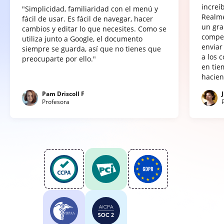
increí
"Simplicidad, familiaridad con el menú y
Realme
fácil de usar. Es fácil de navegar, hacer
un gra
cambios y editar lo que necesites. Como se
compet
utiliza junto a Google, el documento
enviar
siempre se guarda, así que no tienes que
a los 
preocuparte por ello."
en tie
hacien
Pam Driscoll F
Profesora