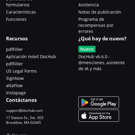
formularios
Asistencia
Características
Notas de publicación
Funciones
Programa de
recompensas por
errores
Recursos
¿Qué hay de nuevo?
Nuevo
pdfFiller
Aplicación móvil DocHub
DocHub v6.6.0 -
@menciones, asistente
pdfFiller
de IA y más
US Legal Forms
SignNow
altaFlow
Instapage
Contáctanos
support@dochub.com
17 Station St., Ste. 303
Brookline, MA 02445