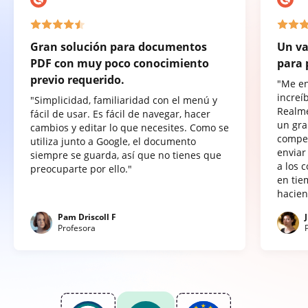
Gran solución para documentos
Un va
PDF con muy poco conocimiento
para 
previo requerido.
"Me e
increí
"Simplicidad, familiaridad con el menú y
Realme
fácil de usar. Es fácil de navegar, hacer
un gra
cambios y editar lo que necesites. Como se
compet
utiliza junto a Google, el documento
enviar
siempre se guarda, así que no tienes que
a los 
preocuparte por ello."
en tie
hacien
Pam Driscoll F
Profesora