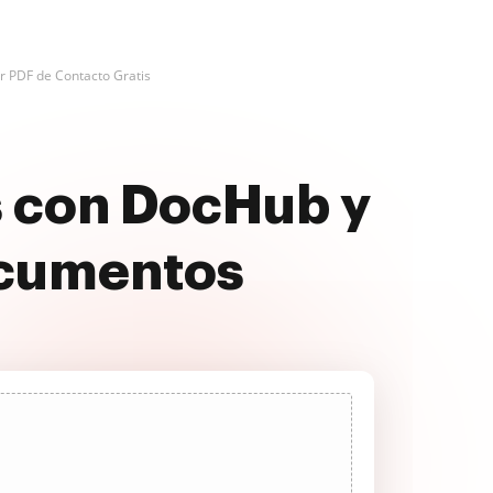
r PDF de Contacto Gratis
s con DocHub y
ocumentos