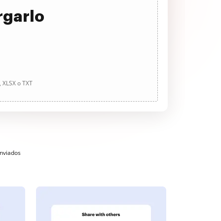
rgarlo
, XLSX o TXT
enviados