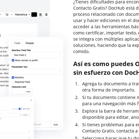
¿Tienes dificultades para enco
Contacto Gratis? DocHub está d
proceso relacionado con docume
usar y hacer ediciones en el d
acceder a las herramientas bá
como certificar, importar texto
se integra con múltiples aplic
soluciones, haciendo que la e
comido.
Así es como puedes O
sin esfuerzo con Doc
Agrega tu documento a travé
otra forma de importarlo.
Si tu documento contiene 
para una navegación más f
Explora la barra de herrami
disponible para editar, ano
Si tienes problemas para e
Contacto Gratis, contacta a
Selecciona hacer que tu do