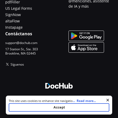
@menciones, asistente
pdfFiller
de IA y más
US Legal Forms
SignNow
altaFlow
Instapage
Contáctanos
support@dochub.com
17 Station St., Ste. 303
Brookline, MA 02445
Síguenos
© 2026 DocHub, LLC
Cookie consent notice
...
Read more...
This site uses cookies to enhance site navigation and personalize
Todos los derechos reservados.
your experience. By using this site you agree to our use of cookies as
Accept
described in our
Privacy Notice
. You can modify your selections by
visiting our
Cookie and Advertising Notice
.