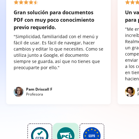
Gran solución para documentos
Un va
PDF con muy poco conocimiento
para 
previo requerido.
"Me e
increí
"Simplicidad, familiaridad con el menú y
Realme
fácil de usar. Es fácil de navegar, hacer
un gra
cambios y editar lo que necesites. Como se
compet
utiliza junto a Google, el documento
enviar
siempre se guarda, así que no tienes que
a los 
preocuparte por ello."
en tie
hacien
Pam Driscoll F
Profesora